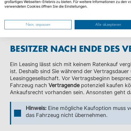
sparen. Sind Sie ein Freund von monatlichen Rate
großartiges Webseiten-Erlebnis zu bieten. Für weitere Informationen zu den v
verwendeten Cookies öffnen Sie die Einstellungen.
umso mehr an. Doch wenn der Vertrag ausläuft 
auf. Was müssen Sie bei der Rückgabe alles bea
Vertragsende zurückgeben möchten? Wie untersch
Nein, anpassen
Alle akzeptieren
Rückgabe?
BESITZER NACH ENDE DES 
Ein Leasing lässt sich mit keinem Ratenkauf verg
ist. Deshalb sind Sie während der Vertragsdaue
Leasinggesellschaft. Vor Vertragsbeginn besprec
Fahrzeug nach
Vertragende
potenziell kaufen k
Ankaufsrecht vorhanden sein. Ansonsten geht d
Hinweis:
Eine mögliche Kaufoption muss ve
das Fahrzeug nicht übernehmen.