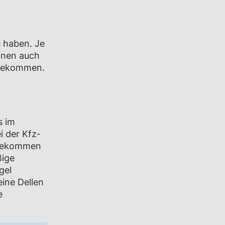
s haben. Je
nnen auch
 bekommen.
s im
i der Kfz-
, bekommen
ßige
gel
ine Dellen
e