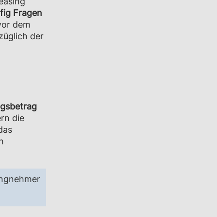
easing
fig Fragen
 vor dem
üglich der
gsbetrag
rn die
das
n
singnehmer