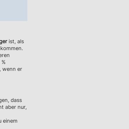
iger
ist, als
ufkommen.
eren
5 %
, wenn er
gen, dass
t aber nur,
zu einem