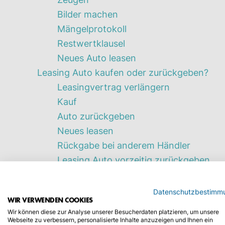
Bilder machen
Mängelprotokoll
Restwertklausel
Neues Auto leasen
Leasing Auto kaufen oder zurückgeben?
Leasingvertrag verlängern
Kauf
Auto zurückgeben
Neues leasen
Rückgabe bei anderem Händler
Leasing Auto vorzeitig zurückgeben
Leasing Rückgabe Versicherung
Fazit
Datenschutzbestimm
WIR VERWENDEN COOKIES
Wir können diese zur Analyse unserer Besucherdaten platzieren, um unsere
Für jene, die immer das
neueste
Automodell fahre
Webseite zu verbessern, personalisierte Inhalte anzuzeigen und Ihnen ein