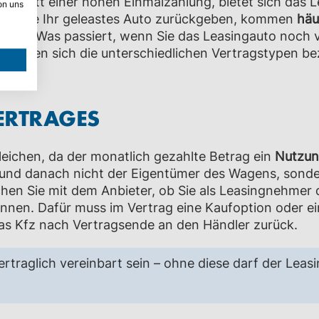
n statt einer hohen Einmalzahlung, bietet sich das L
on uns
und Sie Ihr geleastes Auto zurückgeben, kommen
häu
chten? Was passiert, wenn Sie das Leasingauto noch
eiden sich die unterschiedlichen Vertragstypen bez
VERTRAGES
leichen, da der monatlich gezahlte Betrag ein
Nutzun
r und danach nicht der Eigentümer des Wagens, sonde
hen Sie mit dem Anbieter, ob Sie als Leasingnehmer 
önnen. Dafür muss im Vertrag eine Kaufoption oder ei
as Kfz nach Vertragsende an den Händler zurück.
rtraglich vereinbart sein – ohne diese darf der Lea