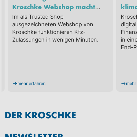
Kroschke Webshop macht
klim
Fahrzeugzulassung einfach,
Strat
Im als Trusted Shop
Krosc
digital und sicher
ausgezeichneten Webshop von
digita
Kroschke funktionieren Kfz-
Finan
Zulassungen in wenigen Minuten.
in ei
End-P
→
→
mehr erfahren
mehr 
DER KROSCHKE
NEWSLETTER