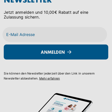
Jetzt anmelden und 10,00€ Rabatt auf eine
Zulassung sichern.
Kroschke stellt Weichen für
Sant
klimaneutrale Zukunft: CSR-
start
Strategie bis 2032 vorgestellt
ANMELDEN
Kroschke und Santander
Krosc
digitalisieren den Fahrzeughandel:
digita
Finanzierung und Zulassung erstmals
Finan
in einem durchgängigen End-to-
in ei
Sie können den Newsletter jederzeit über den Link in unserem
End-Prozess.
End-P
Newsletter abbestellen.
Mehr erfahren
→
→
mehr erfahren
mehr 