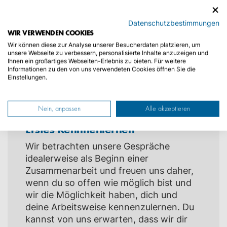
Rückmeldung
Nachdem du dich online bei uns
Datenschutzbestimmungen
WIR VERWENDEN COOKIES
beworben hast, erhältst du von uns
Wir können diese zur Analyse unserer Besucherdaten platzieren, um
kurzfristig eine Bestätigung per E-Mail.
unsere Webseite zu verbessern, personalisierte Inhalte anzuzeigen und
Ihnen ein großartiges Webseiten-Erlebnis zu bieten. Für weitere
Informationen zu den von uns verwendeten Cookies öffnen Sie die
Mehr über unser Unternehmen und
Einstellungen.
offene Stellen findest du auf der
Kroschke LinkedIn Seite
.
Nein, anpassen
Alle akzeptieren
Erstes Kennnenlernen
Wir betrachten unsere Gespräche
idealerweise als Beginn einer
Zusammenarbeit und freuen uns daher,
wenn du so offen wie möglich bist und
wir die Möglichkeit haben, dich und
deine Arbeitsweise kennenzulernen. Du
kannst von uns erwarten, dass wir dir