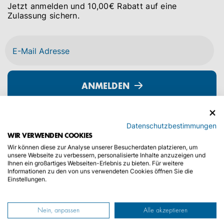
Jetzt anmelden und 10,00€ Rabatt auf eine
Zulassung sichern.
ANMELDEN
Datenschutzbestimmungen
Sie können den Newsletter jederzeit über den Link in unserem
WIR VERWENDEN COOKIES
Newsletter abbestellen.
Mehr erfahren
Wir können diese zur Analyse unserer Besucherdaten platzieren, um
unsere Webseite zu verbessern, personalisierte Inhalte anzuzeigen und
Ihnen ein großartiges Webseiten-Erlebnis zu bieten. Für weitere
Informationen zu den von uns verwendeten Cookies öffnen Sie die
Einstellungen.
Nein, anpassen
Alle akzeptieren