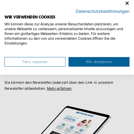
Jetzt anmelden und 10,00€ Rabatt auf eine
Datenschutzbestimmungen
Zulassung sichern.
WIR VERWENDEN COOKIES
Wir können diese zur Analyse unserer Besucherdaten platzieren, um
unsere Webseite zu verbessern, personalisierte Inhalte anzuzeigen und
Ihnen ein großartiges Webseiten-Erlebnis zu bieten. Für weitere
Informationen zu den von uns verwendeten Cookies öffnen Sie die
Einstellungen.
ANMELDEN
Nein, anpassen
Alle akzeptieren
Sie können den Newsletter jederzeit über den Link in unserem
Newsletter abbestellen.
Mehr erfahren