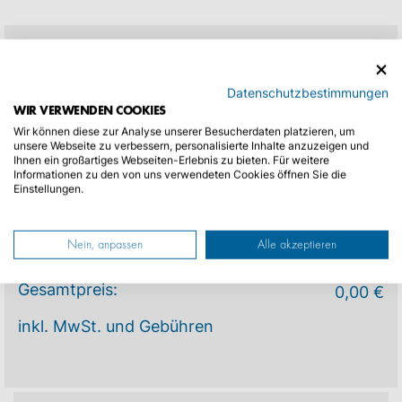
IHRE DIENSTLEISTUNG
Datenschutzbestimmungen
WIR VERWENDEN COOKIES
Einfache Fahrt (A-B)
Wir können diese zur Analyse unserer Besucherdaten platzieren, um
Von:
-
unsere Webseite zu verbessern, personalisierte Inhalte anzuzeigen und
Nach:
-
Ihnen ein großartiges Webseiten-Erlebnis zu bieten. Für weitere
Informationen zu den von uns verwendeten Cookies öffnen Sie die
Entfernung:
-
Einstellungen.
Aufschlag f. Rotes Kennzeichen:
0,00 €
Aufschlag f. Auslandfahrten:
0,00 €
Nein, anpassen
Alle akzeptieren
Gesamtpreis:
0,00 €
inkl. MwSt. und Gebühren