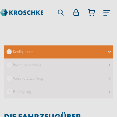
Konfiguration
1
Rechnungsadresse
2
Versand & Zahlung
3
Bestätigung
4
DIE FAHRZEUG­ÜBER­