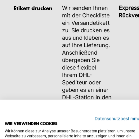
Etikett drucken
Wir senden Ihnen
Expres
mit der Checkliste
Rückve
ein Versandetikett
zu. Sie drucken es
aus und kleben es
auf Ihre Lieferung.
Anschließend
übergeben Sie
diese flexibel
Ihrem DHL-
Spediteur oder
geben es an einer
DHL-Station in den
Versand.
Datenschutzbestimm
Rückversand & DHL Abholung erfolgt ausschließ
WIR VERWENDEN COOKIES
innerhalb Deutschlands.
Wir können diese zur Analyse unserer Besucherdaten platzieren, um unsere
Webseite zu verbessern, personalisierte Inhalte anzuzeigen und Ihnen ein