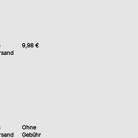
s
9,98 €
rsand
s
Ohne
rsand
Gebühr