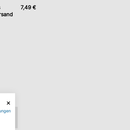
s
7,49 €
rsand
ungen
lich