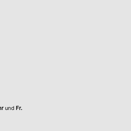
hr
und
Fr.