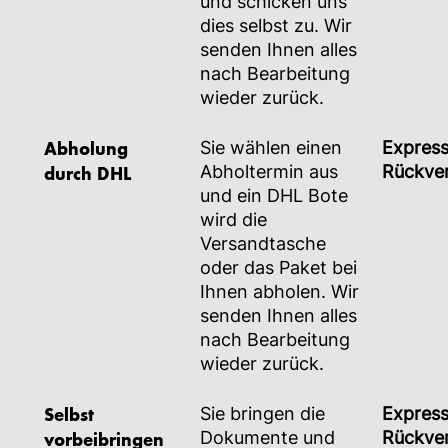
und schicken uns
dies selbst zu. Wir
senden Ihnen alles
nach Bearbeitung
wieder zurück.
Abholung
Sie wählen einen
Expres
durch DHL
Abholtermin aus
Rückve
und ein DHL Bote
wird die
Versandtasche
oder das Paket bei
Ihnen abholen. Wir
senden Ihnen alles
nach Bearbeitung
wieder zurück.
Selbst
Sie bringen die
Expres
vorbeibringen
Dokumente und
Rückve