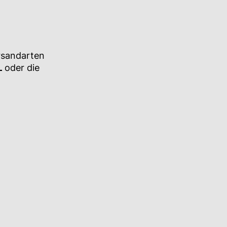
rsandarten
L
oder die