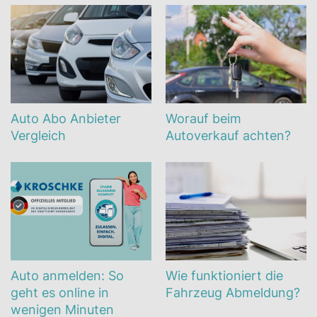
Auto Abo Anbieter
Worauf beim
Vergleich
Autoverkauf achten?
Auto anmelden: So
Wie funktioniert die
geht es online in
Fahrzeug Abmeldung?
wenigen Minuten