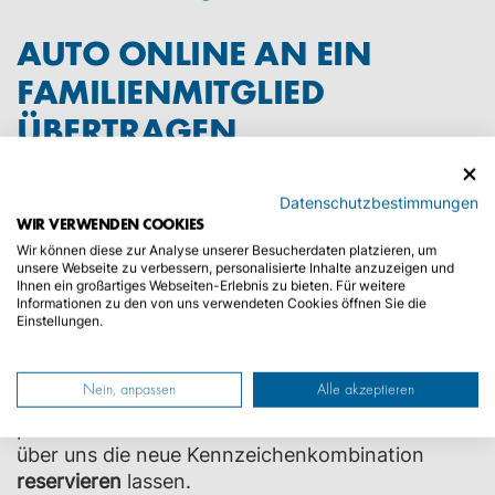
AUTO ONLINE AN EIN
FAMILIENMITGLIED
ÜBERTRAGEN
Die Übertragung eines Autos an ein
Datenschutzbestimmungen
Familienmitglied ist
online
einfach und schnell
WIR VERWENDEN COOKIES
erledigt. Bei uns haben Sie die Möglichkeit Ihre
Wir können diese zur Analyse unserer Besucherdaten platzieren, um
Ummeldung
online
zu beauftragen. Dabei nutzen
unsere Webseite zu verbessern, personalisierte Inhalte anzuzeigen und
Ihnen ein großartiges Webseiten-Erlebnis zu bieten. Für weitere
Sie unseren
Online-Konfigurator
und erstellen
Informationen zu den von uns verwendeten Cookies öffnen Sie die
dadurch digital den Auftrag für die Ummeldung.
Einstellungen.
Hier können Sie diese nach Ihren Ansprüchen
konfigurieren
und
anpassen
. Zusätzlich zur
Nein, anpassen
Alle akzeptieren
Ummeldung erhalten Sie auf Wunsch die
passenden Nummernschilder und können auch
über uns die neue Kennzeichenkombination
reservieren
lassen.