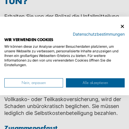
TUN?
Erhalten Sie von der Polizei die Unfallmitteilung,
müssen Sie den Wildunfall innerhalb von
drei
Werktagen
der Versicherung melden. Reichen Sie
Datenschutzbestimmungen
die Unfallmitteilung oder alternativ die
WIR VERWENDEN COOKIES
Bescheinigung des Jagdpächters bei Ihrer Kfz-
Wir können diese zur Analyse unserer Besucherdaten platzieren, um
versicherung ein. Damit sind Sie Ihrer
unsere Webseite zu verbessern, personalisierte Inhalte anzuzeigen und
Ihnen ein großartiges Webseiten-Erlebnis zu bieten. Für weitere
Verpflichtung nachgekommen und sind in diesem
Informationen zu den von uns verwendeten Cookies öffnen Sie die
Schadensfall
abgesichert
. Nun können Sie in
Einstellungen.
einer Werkstatt Ihrer Wahl den Schaden beheben
lassen. Entweder schickt die Werkstatt die
Nein, anpassen
Alle akzeptieren
Rechnung direkt an die Versicherung oder Sie
müssen diese dort
einreichen
. Haben Sie eine
Vollkasko- oder Teilkaskoversicherung, wird der
Schaden unbürokratisch beglichen. Sie müssen
lediglich die Selbstkostenbeteiligung bezahlen.
Zusammengefasst