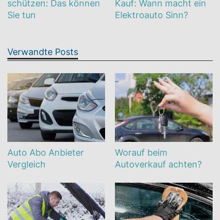
schützen: Das können
Kauf: Wann macht ein
Sie tun
Elektroauto Sinn?
Verwandte Posts
Auto Abo Anbieter
Worauf beim
Vergleich
Autoverkauf achten?