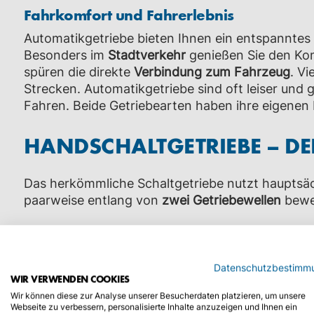
Fahrkomfort und Fahrerlebnis
Automatikgetriebe bieten Ihnen ein entspanntes 
Besonders im
Stadtverkehr
genießen Sie den Kom
spüren die direkte
Verbindung zum Fahrzeug
. Vi
Strecken. Automatikgetriebe sind oft leiser und 
Fahren. Beide Getriebearten haben ihre eigenen 
HANDSCHALTGETRIEBE – DE
Das herkömmliche Schaltgetriebe nutzt hauptsäch
paarweise entlang von
zwei Getriebewellen
beweg
Vorteile Handschaltgetriebe
Datenschutzbestimm
verbraucht nicht mehr Sprit als andere Sch
WIR VERWENDEN COOKIES
günstige Herstellung
Wir können diese zur Analyse unserer Besucherdaten platzieren, um unsere
Webseite zu verbessern, personalisierte Inhalte anzuzeigen und Ihnen ein
gute Leistung