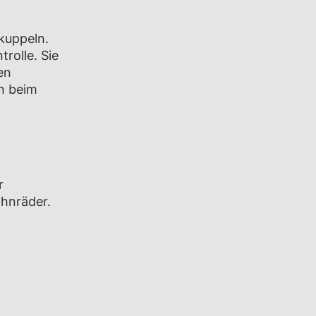
kuppeln.
rolle. Sie
en
ln beim
r
hnräder.