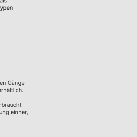
als
typen
lnen Gänge
rhältlich.
erbraucht
ung einher,