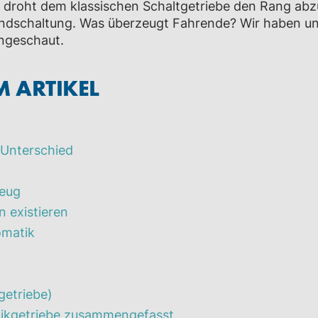
droht dem klassischen Schaltgetriebe den Rang abz
andschaltung. Was überzeugt Fahrende? Wir haben un
ngeschaut.
M ARTIKEL
r Unterschied
zeug
n existieren
omatik
getriebe)
tikgetriebe zusammengefasst