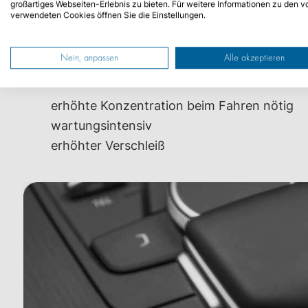
großartiges Webseiten-Erlebnis zu bieten. Für weitere Informationen zu den v
verwendeten Cookies öffnen Sie die Einstellungen.
kein Aufpreis beim Kauf
kompakt bemessen
Nein, anpassen
Alle akzeptieren
Nachteile Handschaltgetriebe
erhöhte Konzentration beim Fahren nötig
wartungsintensiv
erhöhter Verschleiß