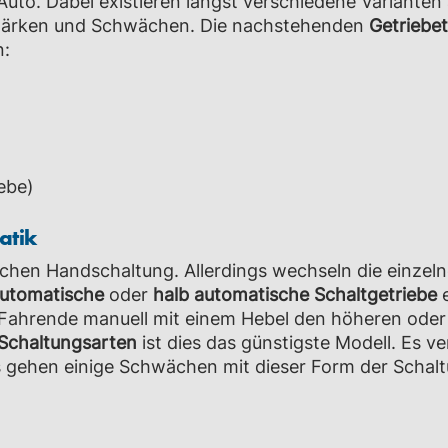
uto. Dabei existieren längst verschiedene Varianten 
 Stärken und Schwächen. Die nachstehenden
Getriebe
n:
ebe)
atik
lichen Handschaltung. Allerdings wechseln die einze
automatische
oder
halb automatische Schaltgetriebe
e
 Fahrende manuell mit einem Hebel den höheren oder
Schaltungsarten
ist dies das günstigste Modell. Es v
gs gehen einige Schwächen mit dieser Form der Schalt