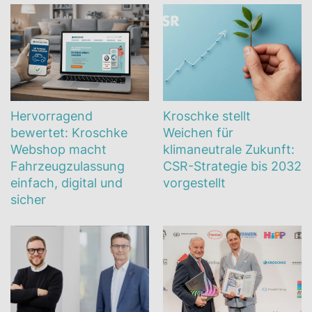
Hervorragend
Kroschke stellt
bewertet: Kroschke
Weichen für
Webshop macht
klimaneutrale Zukunft:
Fahrzeugzulassung
CSR-Strategie bis 2032
einfach, digital und
vorgestellt
sicher