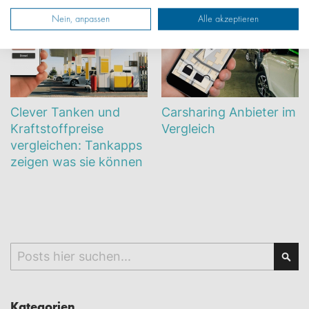
Nein, anpassen
Alle akzeptieren
Clever Tanken und
Carsharing Anbieter im
Kraftstoffpreise
Vergleich
vergleichen: Tankapps
zeigen was sie können
Search
Sea
Kategorien