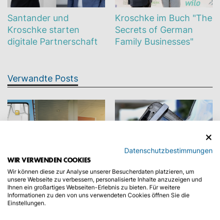
Santander und
Kroschke im Buch "The
Kroschke starten
Secrets of German
digitale Partnerschaft
Family Businesses"
Verwandte Posts
Datenschutzbestimmungen
WIR VERWENDEN COOKIES
Wir können diese zur Analyse unserer Besucherdaten platzieren, um
An der Tankstelle per
Autofahren mit Gas -
unsere Webseite zu verbessern, personalisierte Inhalte anzuzeigen und
Ihnen ein großartiges Webseiten-Erlebnis zu bieten. Für weitere
App bezahlen
umweltschonend und
Informationen zu den von uns verwendeten Cookies öffnen Sie die
preiswert
Einstellungen.