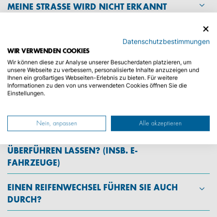
MEINE STRASSE WIRD NICHT ERKANNT
WAS IST, WENN DAS FAHRZEUG
Datenschutzbestimmungen
UNTERWEGS EINE PANNE HAT?
WIR VERWENDEN COOKIES
Wir können diese zur Analyse unserer Besucherdaten platzieren, um
unsere Webseite zu verbessern, personalisierte Inhalte anzuzeigen und
WER IST MEIN ANSPRECHPARTNER?
Ihnen ein großartiges Webseiten-Erlebnis zu bieten. Für weitere
Informationen zu den von uns verwendeten Cookies öffnen Sie die
Einstellungen.
FIXTERMINE, TERMINABSPRACHE UND
FRISTEN
Nein, anpassen
Alle akzeptieren
WELCHE FAHRZEUGE KANN ICH
ÜBERFÜHREN LASSEN? (INSB. E-
FAHRZEUGE)
EINEN REIFENWECHSEL FÜHREN SIE AUCH
DURCH?