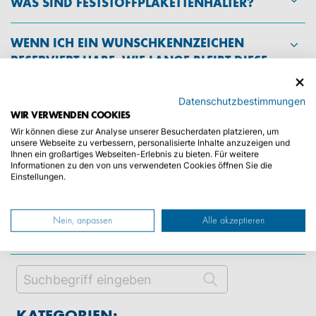
WAS SIND FESTSTOFFPLAKETTENHALTER?
WENN ICH EIN WUNSCHKENNZEICHEN
RESERVIERT HABE, WIE LANGE BLEIBT DIESE
KENNZEICHENKOMBINATION DANN FÜR
MICH VORGEMERKT?
Datenschutzbestimmungen
WIR VERWENDEN COOKIES
FÜR EIN PKW/MOTORRAD/ANHÄNGER IST
Wir können diese zur Analyse unserer Besucherdaten platzieren, um
unsere Webseite zu verbessern, personalisierte Inhalte anzuzeigen und
DAS KENNZEICHEN ABHANDEN
Ihnen ein großartiges Webseiten-Erlebnis zu bieten. Für weitere
GEKOMMEN. WAS IST ZU TUN?
Informationen zu den von uns verwendeten Cookies öffnen Sie die
Einstellungen.
WAS BIETET DIE
KENNZEICHENVERSICHERUNG MEIN-
Nein, anpassen
Alle akzeptieren
SCHUTZ-SCHILD?
KATEGORIEN: