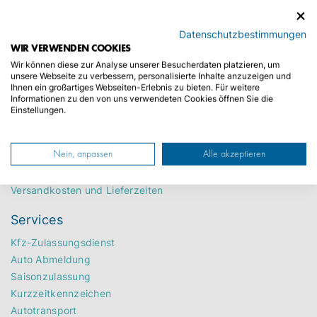
Datenschutzbestimmungen
WIR VERWENDEN COOKIES
Wir können diese zur Analyse unserer Besucherdaten platzieren, um
unsere Webseite zu verbessern, personalisierte Inhalte anzuzeigen und
Zentrale
Ihnen ein großartiges Webseiten-Erlebnis zu bieten. Für weitere
Informationen zu den von uns verwendeten Cookies öffnen Sie die
Christoph Kroschke GmbH
Einstellungen.
Ladestraße 1
22926 Ahrensburg
Nein, anpassen
Alle akzeptieren
Kontakt
Häufige Fragen
Versandkosten und Lieferzeiten
Services
Kfz-Zulassungsdienst
Auto Abmeldung
Saisonzulassung
Kurzzeitkennzeichen
Autotransport