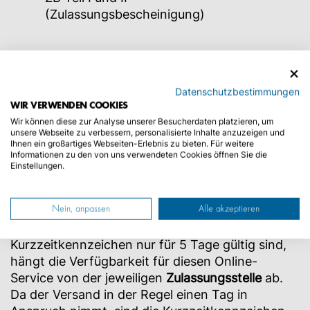
(Zulassungsbescheinigung)
Kurzzeitkennzeichen online bei Kroschke
Datenschutzbestimmungen
WIR VERWENDEN COOKIES
Bei uns haben Sie die Möglichkeit Ihre
Wir können diese zur Analyse unserer Besucherdaten platzieren, um
Kurzzeitkennzeichen digital zu beantragen
.
unsere Webseite zu verbessern, personalisierte Inhalte anzuzeigen und
Dabei nutzen Sie unseren
Online-Konfigurator
Ihnen ein großartiges Webseiten-Erlebnis zu bieten. Für weitere
Informationen zu den von uns verwendeten Cookies öffnen Sie die
und erstellen dadurch den Auftrag für die
Einstellungen.
Kurzzeitkennzeichen. Sollten Sie keine
Versicherung bzw. eVB Nummer für die
Kennzeichen besitzen, können wir diese
Nein, anpassen
Alle akzeptieren
zusätzlich für Sie abschließen. Da die
Kurzzeitkennzeichen nur für 5 Tage gültig sind,
hängt die Verfügbarkeit für diesen Online-
Service von der jeweiligen
Zulassungsstelle
ab.
Da der Versand in der Regel einen Tag in