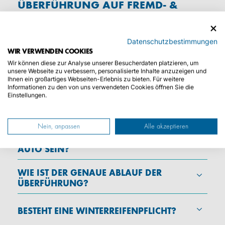
ÜBERFÜHRUNG AUF FREMD- &
EIGENACHSE
DIE FAHRZEUGÜBERFÜHRUNG MIT
Datenschutzbestimmungen
KROSCHKE
WIR VERWENDEN COOKIES
Wir können diese zur Analyse unserer Besucherdaten platzieren, um
WIE FUNKTIONIERT EINE
unsere Webseite zu verbessern, personalisierte Inhalte anzuzeigen und
ÜBERFÜHRUNG?
Ihnen ein großartiges Webseiten-Erlebnis zu bieten. Für weitere
Informationen zu den von uns verwendeten Cookies öffnen Sie die
Einstellungen.
WERDE ICH VOR ANKUNFT DES
FAHRZEUGS ANGERUFEN?
Nein, anpassen
Alle akzeptieren
IN WELCHEM ZUSTAND MUSS MEIN
AUTO SEIN?
WIE IST DER GENAUE ABLAUF DER
ÜBERFÜHRUNG?
BESTEHT EINE WINTERREIFENPFLICHT?