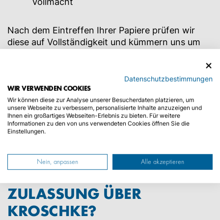
Vollmacht
Nach dem Eintreffen Ihrer Papiere prüfen wir
diese auf Vollständigkeit und kümmern uns um
die
Anmeldung Ihres Fahrzeuges
. Mit unseren
vielen Standorten bundesweit, können wir
eine Zulassung innerhalb
weniger
Datenschutzbestimmungen
WIR VERWENDEN COOKIES
Tage
zuverlässig anbieten. Sobald wir Ihre
Zulassung
durchgeführt haben, erhalten Sie Ihre
Wir können diese zur Analyse unserer Besucherdaten platzieren, um
unsere Webseite zu verbessern, personalisierte Inhalte anzuzeigen und
Dokumente von uns per
Expressversand
Ihnen ein großartiges Webseiten-Erlebnis zu bieten. Für weitere
zurückgeschickt.
Fertig.
Überzeugen Sie sich
Informationen zu den von uns verwendeten Cookies öffnen Sie die
Einstellungen.
selbst von unseren vielen zufriedenen Kunden
bei
Trusted Shops
.
Nein, anpassen
Alle akzeptieren
WAS KOSTET DIE
ZULASSUNG ÜBER
KROSCHKE?