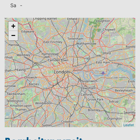
Sa
-
+
−
Leaflet