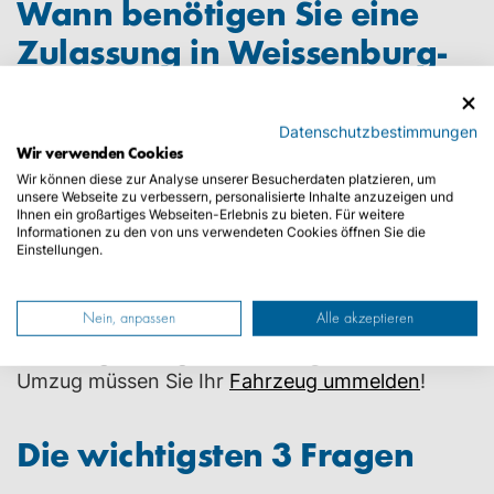
Wann benötigen Sie eine
Zulassung in
Weissenburg-
Gunzenhausen
?
Datenschutzbestimmungen
Grundsätzlich muss jedes Kraftfahrzeug und
Wir verwenden Cookies
jeder Anhänger für den Gebrauch im öffentlichen
Wir können diese zur Analyse unserer Besucherdaten platzieren, um
Straßenverkehr zugelassen sein. Diese Zulassung
unsere Webseite zu verbessern, personalisierte Inhalte anzuzeigen und
Ihnen ein großartiges Webseiten-Erlebnis zu bieten. Für weitere
wird auch Anmeldung genannt und wird in der
Informationen zu den von uns verwendeten Cookies öffnen Sie die
zuständigen Zulassungsbehörde durchgeführt.
Einstellungen.
Dabei wird dem Fahrzeug ein amtliches
Kennzeichen mit einzigartiger
Nein, anpassen
Alle akzeptieren
Kennzeichenkombination zugeteilt.
Diese KFZ-
Zulassungsarten gibt es
!
Wichtig
: Auch bei einem
Umzug müssen Sie Ihr
Fahrzeug ummelden
!
Die wichtigsten 3 Fragen