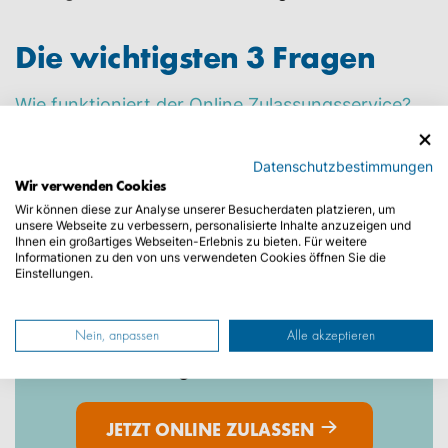
Die wichtigsten 3 Fragen
Wie funktioniert der Online Zulassungsservice?
Wie lange dauert eine Zulassung?
Was kostet eine Zulassung oder Ummeldung?
Datenschutzbestimmungen
Wir verwenden Cookies
SIE WOLLEN NICHT
Wir können diese zur Analyse unserer Besucherdaten platzieren, um
unsere Webseite zu verbessern, personalisierte Inhalte anzuzeigen und
Ihnen ein großartiges Webseiten-Erlebnis zu bieten. Für weitere
WARTEN?
Informationen zu den von uns verwendeten Cookies öffnen Sie die
Einstellungen.
Beauftragen Sie bei uns bequem und einfach
Nein, anpassen
Alle akzeptieren
Ihre Zulassung vor Ort.
Keinen Urlaubstag verschwenden!
JETZT ONLINE ZULASSEN