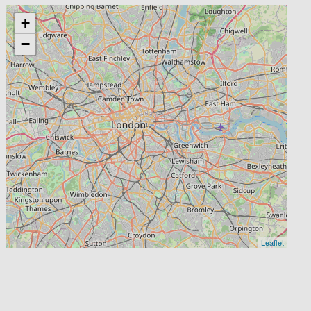
+
−
Leaflet