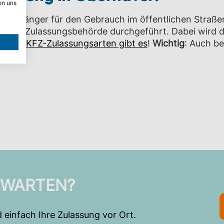
on uns
r Anhänger für den Gebrauch im öffentlichen Straße
digen Zulassungsbehörde durchgeführt. Dabei wird 
.
Diese KFZ-Zulassungsarten gibt es
!
Wichtig
: Auch b
 WARTEN?
 einfach Ihre Zulassung vor Ort.