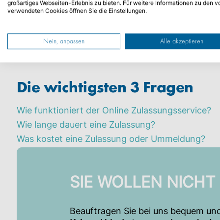
großartiges Webseiten-Erlebnis zu bieten. Für weitere Informationen zu den v
verwendeten Cookies öffnen Sie die Einstellungen.
Grundsätzlich muss jedes Kraftfahrzeug und jede
auch Anmeldung genannt und wird in der zustän
einzigartiger Kennzeichenkombination zugeteilt
Nein, anpassen
Alle akzeptieren
ummelden
!
Die wichtigsten 3 Fragen
Wie funktioniert der Online Zulassungsservice?
Wie lange dauert eine Zulassung?
Was kostet eine Zulassung oder Ummeldung?
SIE WOLLEN NICHT
Beauftragen Sie bei uns bequem und