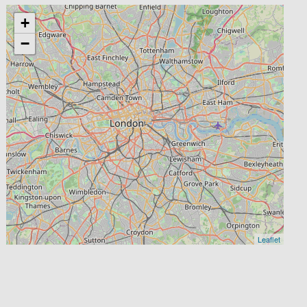
+
−
Leaflet