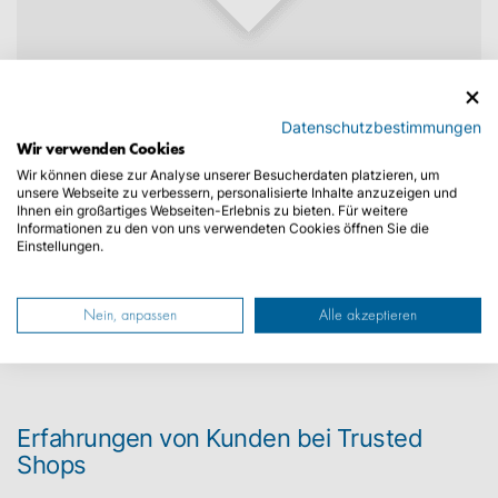
Kennzeichen erhalten
und losfahren
Datenschutzbestimmungen
Wir verwenden Cookies
Nach Erhalt Ihrer Unterlagen
starten wir die
Wir können diese zur Analyse unserer Besucherdaten platzieren, um
unsere Webseite zu verbessern, personalisierte Inhalte anzuzeigen und
sofortige Beantragung der
Ihnen ein großartiges Webseiten-Erlebnis zu bieten. Für weitere
Fahrzeugzulassung
und senden Ihnen
Informationen zu den von uns verwendeten Cookies öffnen Sie die
Einstellungen.
schnellstmöglich Ihr neues
Wunschkennzeichen & Dokumente zurück.
Nein, anpassen
Alle akzeptieren
Erfahrungen von Kunden bei Trusted
Shops