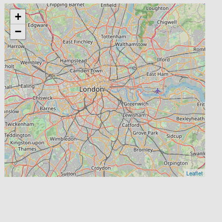
+
−
Leaflet