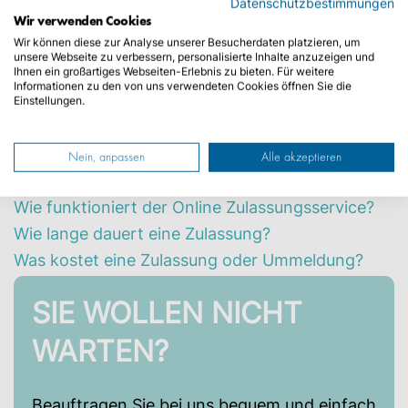
Datenschutzbestimmungen
Dabei wird dem Fahrzeug ein amtliches
Wir verwenden Cookies
Kennzeichen mit einzigartiger
Wir können diese zur Analyse unserer Besucherdaten platzieren, um
unsere Webseite zu verbessern, personalisierte Inhalte anzuzeigen und
Kennzeichenkombination zugeteilt.
Diese KFZ-
Ihnen ein großartiges Webseiten-Erlebnis zu bieten. Für weitere
Zulassungsarten gibt es
!
Wichtig
: Auch bei einem
Informationen zu den von uns verwendeten Cookies öffnen Sie die
Einstellungen.
Umzug müssen Sie Ihr
Fahrzeug ummelden
!
Die wichtigsten 3 Fragen
Nein, anpassen
Alle akzeptieren
Wie funktioniert der Online Zulassungsservice?
Wie lange dauert eine Zulassung?
Was kostet eine Zulassung oder Ummeldung?
SIE WOLLEN NICHT
WARTEN?
Beauftragen Sie bei uns bequem und einfach