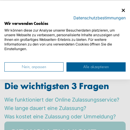
Grundsätzlich muss jedes Kraftfahrzeug und
jeder Anhänger für den Gebrauch im öffentlichen
Straßenverkehr zugelassen sein. Diese Zulassung
Datenschutzbestimmungen
Wir verwenden Cookies
wird auch Anmeldung genannt und wird in der
Wir können diese zur Analyse unserer Besucherdaten platzieren, um
zuständigen Zulassungsbehörde durchgeführt.
unsere Webseite zu verbessern, personalisierte Inhalte anzuzeigen und
Dabei wird dem Fahrzeug ein amtliches
Ihnen ein großartiges Webseiten-Erlebnis zu bieten. Für weitere
Informationen zu den von uns verwendeten Cookies öffnen Sie die
Kennzeichen mit einzigartiger
Einstellungen.
Kennzeichenkombination zugeteilt.
Diese KFZ-
Zulassungsarten gibt es
!
Wichtig
: Auch bei einem
Umzug müssen Sie Ihr
Fahrzeug ummelden
!
Nein, anpassen
Alle akzeptieren
Die wichtigsten 3 Fragen
Wie funktioniert der Online Zulassungsservice?
Wie lange dauert eine Zulassung?
Was kostet eine Zulassung oder Ummeldung?