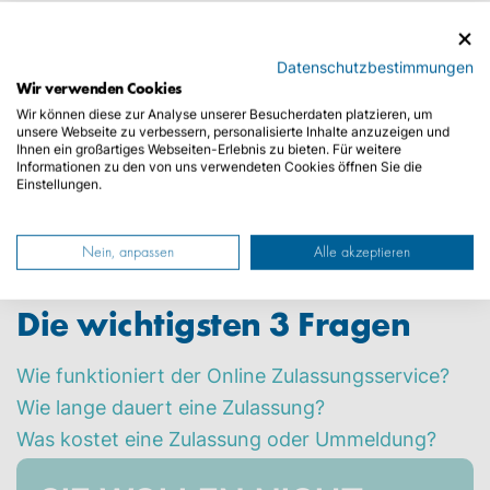
Grundsätzlich muss jedes Kraftfahrzeug und
jeder Anhänger für den Gebrauch im öffentlichen
Straßenverkehr zugelassen sein. Diese Zulassung
Datenschutzbestimmungen
Wir verwenden Cookies
wird auch Anmeldung genannt und wird in der
Wir können diese zur Analyse unserer Besucherdaten platzieren, um
zuständigen Zulassungsbehörde durchgeführt.
unsere Webseite zu verbessern, personalisierte Inhalte anzuzeigen und
Dabei wird dem Fahrzeug ein amtliches
Ihnen ein großartiges Webseiten-Erlebnis zu bieten. Für weitere
Informationen zu den von uns verwendeten Cookies öffnen Sie die
Kennzeichen mit einzigartiger
Einstellungen.
Kennzeichenkombination zugeteilt.
Diese KFZ-
Zulassungsarten gibt es
!
Wichtig
: Auch bei einem
Umzug müssen Sie Ihr
Fahrzeug ummelden
!
Nein, anpassen
Alle akzeptieren
Die wichtigsten 3 Fragen
Wie funktioniert der Online Zulassungsservice?
Wie lange dauert eine Zulassung?
Was kostet eine Zulassung oder Ummeldung?