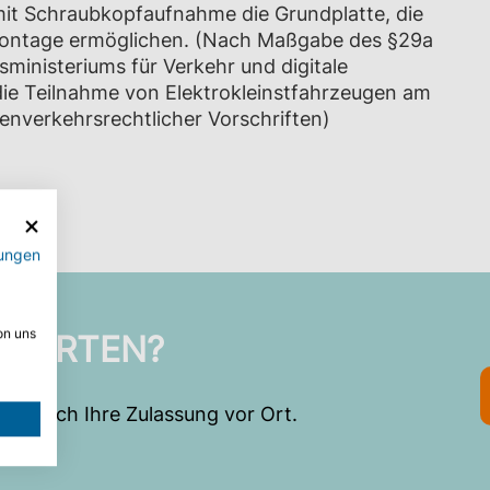
mit Schraubkopfaufnahme die Grundplatte, die
Montage ermöglichen. (Nach Maßgabe des §29a
ministeriums für Verkehr und digitale
die Teilnahme von Elektrokleinstfahrzeugen am
enverkehrsrechtlicher Vorschriften)
ungen
on uns
 WARTEN?
 einfach Ihre Zulassung vor Ort.