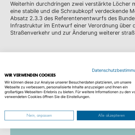
Weiterhin durchdringen zwei verstärkte Löcher 
eine stabile und die Schraubkopf verdeckende 
Absatz 2.3.3 des Referentenentwurfs des Bundes
Infrastruktur im Entwurf einer Verordnung über 
Straßenverkehr und zur Änderung weiterer straß
Datenschutzbestimm
WIR VERWENDEN COOKIES
Wir können diese zur Analyse unserer Besucherdaten platzieren, um unsere
Webseite zu verbessern, personalisierte Inhalte anzuzeigen und Ihnen ein
großartiges Webseiten-Erlebnis zu bieten. Für weitere Informationen zu den v
SIE WOLLEN NICHT
verwendeten Cookies öffnen Sie die Einstellungen.
Beauftragen Sie bei uns bequem und
Nein, anpassen
Alle akzeptieren
Keinen Urlaubstag verschwenden!