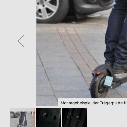
springen
Montagebeispiel der Trägerplatte f