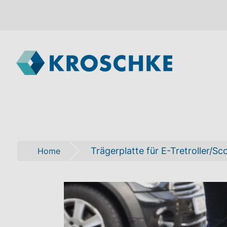
Trägerplatte für E-Tretroller/S
Home
Zum
Ende
der
Bildgalerie