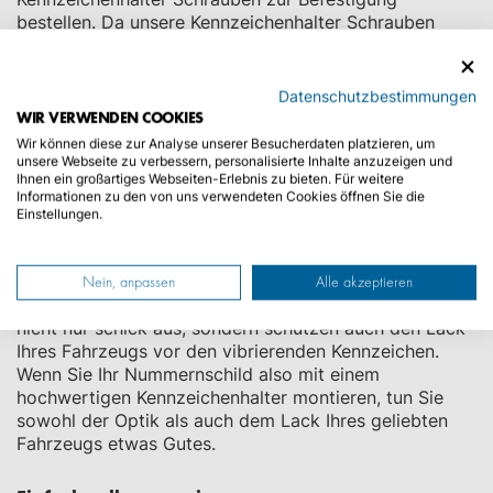
bestellen. Da unsere Kennzeichenhalter Schrauben
passend für jedes Fahrzeug und jeden
Kennzeichenrahmen sind, müssen Sie sich eigentlich
nur noch entscheiden, wie Sie den Kennzeichenhalter
Datenschutzbestimmungen
platzieren möchten. Eventuell sind am PKW sogar
WIR VERWENDEN COOKIES
schon Löcher vorgebohrt, welche Sie mehrmals
Wir können diese zur Analyse unserer Besucherdaten platzieren, um
verwenden können. Sollten noch keine Löcher gebohrt
unsere Webseite zu verbessern, personalisierte Inhalte anzuzeigen und
Ihnen ein großartiges Webseiten-Erlebnis zu bieten. Für weitere
sein, überlegen Sie sich genau, wo Sie die Löcher für
Informationen zu den von uns verwendeten Cookies öffnen Sie die
die Kennzeichenhalter Schrauben bohren wollen, da
Einstellungen.
diese nach dem Bohren nicht mehr rückgängig
gemacht werden können.
Nein, anpassen
Alle akzeptieren
Ein weiterer Vorteil der Kennzeichenhalter: Sie sehen
nicht nur schick aus, sondern schützen auch den Lack
Ihres Fahrzeugs vor den vibrierenden Kennzeichen.
Wenn Sie Ihr Nummernschild also mit einem
hochwertigen Kennzeichenhalter montieren, tun Sie
sowohl der Optik als auch dem Lack Ihres geliebten
Fahrzeugs etwas Gutes.