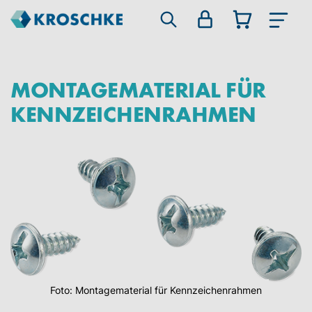
MONTAGEMATERIAL FÜR
KENNZEICHENRAHMEN
Zum
Ende
der
Bildgalerie
springen
Foto: Montagematerial für Kennzeichenrahmen