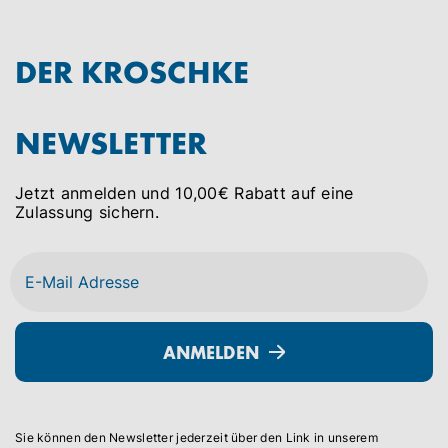
DER KROSCHKE
NEWSLETTER
Jetzt anmelden und 10,00€ Rabatt auf eine
Zulassung sichern.
Kroschke stellt Weichen für
Sant
klimaneutrale Zukunft: CSR-
start
Strategie bis 2032 vorgestellt
ANMELDEN
Kroschke und Santander
Krosc
digitalisieren den Fahrzeughandel:
digita
Finanzierung und Zulassung erstmals
Finan
in einem durchgängigen End-to-
in ei
Sie können den Newsletter jederzeit über den Link in unserem