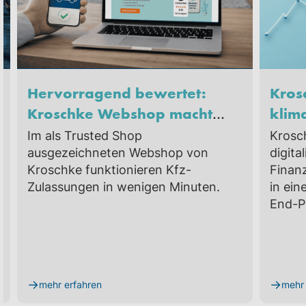
Hervorragend bewertet:
Krosc
Kroschke Webshop macht
klim
Fahrzeugzulassung einfach,
Strat
Im als Trusted Shop
Krosc
digital und sicher
ausgezeichneten Webshop von
digita
Kroschke funktionieren Kfz-
Finan
Zulassungen in wenigen Minuten.
in ei
End-P
→
→
mehr erfahren
mehr 