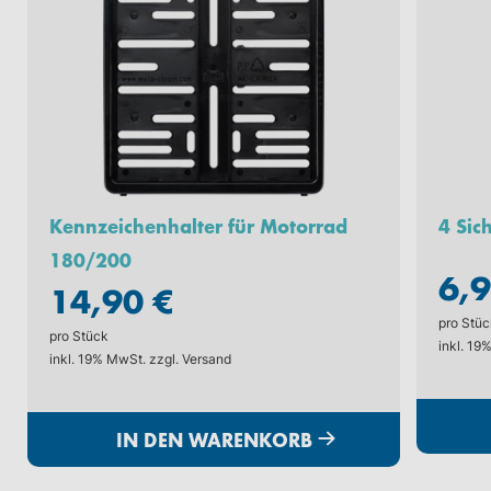
Kennzeichenhalter für Motorrad
4 Sic
180/200
6,9
14,90 €
pro Stüc
pro Stück
inkl. 19
inkl. 19% MwSt. zzgl.
Versand
IN DEN WARENKORB