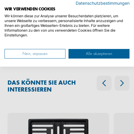
Datenschutzbestimmungen
WIR VERWENDEN COOKIES
Beauftragen Sie bei uns bequem und einfach
Wir können diese zur Analyse unserer Besucherdaten platzieren, um
Ihre Zulassung vor Ort.
unsere Webseite zu verbessern, personalisierte Inhalte anzuzeigen und
Keinen Urlaubstag verschwenden!
Ihnen ein großartiges Webseiten-Erlebnis zu bieten. Für weitere
Informationen zu den von uns verwendeten Cookies öffnen Sie die
Einstellungen.
JETZT ONLINE ZULASSEN
Nein, anpassen
Alle akzeptieren
DAS KÖNNTE SIE AUCH
INTERESSIEREN