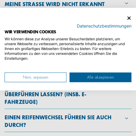
MEINE STRASSE WIRD NICHT ERKANNT
WAS IST, WENN DAS FAHRZEUG
Datenschutzbestimmungen
UNTERWEGS EINE PANNE HAT?
WIR VERWENDEN COOKIES
Wir können diese zur Analyse unserer Besucherdaten platzieren, um
unsere Webseite zu verbessern, personalisierte Inhalte anzuzeigen und
WER IST MEIN ANSPRECHPARTNER?
Ihnen ein großartiges Webseiten-Erlebnis zu bieten. Für weitere
Informationen zu den von uns verwendeten Cookies öffnen Sie die
Einstellungen.
FIXTERMINE, TERMINABSPRACHE UND
FRISTEN
Nein, anpassen
Alle akzeptieren
WELCHE FAHRZEUGE KANN ICH
ÜBERFÜHREN LASSEN? (INSB. E-
FAHRZEUGE)
EINEN REIFENWECHSEL FÜHREN SIE AUCH
DURCH?