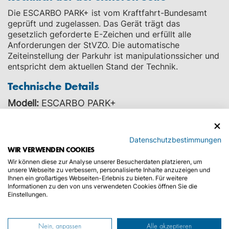
Die ESCARBO PARK+ ist vom Kraftfahrt-Bundesamt
geprüft und zugelassen. Das Gerät trägt das
gesetzlich geforderte E-Zeichen und erfüllt alle
Anforderungen der StVZO. Die automatische
Zeiteinstellung der Parkuhr ist manipulationssicher und
entspricht dem aktuellen Stand der Technik.
Technische Details
Modell:
ESCARBO PARK+
Farbe:
Blau mit kontrastreichem LCD-Display
Abmessungen:
Kompakt und normgerecht
Datenschutzbestimmungen
Befestigung:
4 Klebepads inklusive
WIR VERWENDEN COOKIES
(selbstklebend und rückstandsfrei)
Wir können diese zur Analyse unserer Besucherdaten platzieren, um
unsere Webseite zu verbessern, personalisierte Inhalte anzuzeigen und
Rechtskonform:
ECE-zertifiziert (E1 10R-
Ihnen ein großartiges Webseiten-Erlebnis zu bieten. Für weitere
0610067)
Informationen zu den von uns verwendeten Cookies öffnen Sie die
Einstellungen.
HÄUFIG GESTELLTE FRAGEN ZUR ELEKTRONISCHEN
PARKUHR
Nein, anpassen
Alle akzeptieren