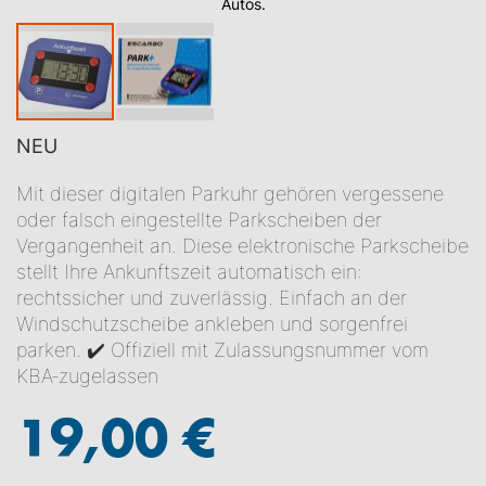
Autos.
NEU
Zum
Mit dieser digitalen Parkuhr gehören vergessene
Anfang
oder falsch eingestellte Parkscheiben der
der
Vergangenheit an. Diese elektronische Parkscheibe
Bildgalerie
stellt Ihre Ankunftszeit automatisch ein:
springen
rechtssicher und zuverlässig. Einfach an der
Windschutzscheibe ankleben und sorgenfrei
parken. ✔️ Offiziell mit Zulassungsnummer vom
KBA‑zugelassen
19,00 €