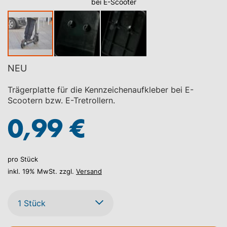
bei E-Scooter
NEU
Zum
Trägerplatte für die Kennzeichenaufkleber bei E-
Anfang
Scootern bzw. E-Tretrollern.
der
0,99 €
Bildgalerie
springen
pro Stück
inkl. 19% MwSt. zzgl.
Versand