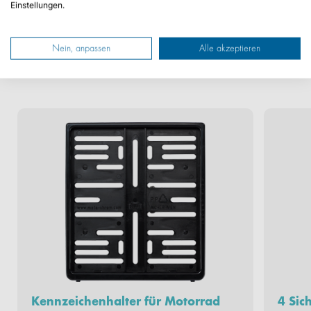
Einstellungen.
DAS KÖNNTE SIE AUCH
INTERESSIEREN
Nein, anpassen
Alle akzeptieren
Kennzeichenhalter für Motorrad
4 Sic