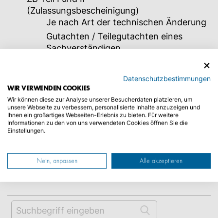
(Zulassungsbescheinigung)
Je nach Art der technischen Änderung
Gutachten / Teilegutachten eines
Sachverständigen
Allgemeinen Betriebserlaubnis (ABE)
Einbaubescheinigung und ABE
Datenschutzbestimmungen
WIR VERWENDEN COOKIES
Unser Tipp
: Melden Sie sich
hier
zu unserem
Wir können diese zur Analyse unserer Besucherdaten platzieren, um
unsere Webseite zu verbessern, personalisierte Inhalte anzuzeigen und
Newsletter
an und verpassen Sie keine
Ihnen ein großartiges Webseiten-Erlebnis zu bieten. Für weitere
Neuigkeiten mehr zum Thema Zulassung.
Informationen zu den von uns verwendeten Cookies öffnen Sie die
Einstellungen.
|
Ja
Nein
War diese Antwort hilfreich?
Nein, anpassen
Alle akzeptieren