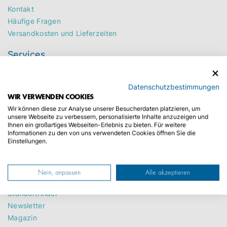
Kontakt
Häufige Fragen
Versandkosten und Lieferzeiten
Services
Kfz-Zulassungsdienst
Auto Abmeldung
Datenschutzbestimmungen
Saisonzulassung
WIR VERWENDEN COOKIES
Kurzzeitkennzeichen
Wir können diese zur Analyse unserer Besucherdaten platzieren, um
unsere Webseite zu verbessern, personalisierte Inhalte anzuzeigen und
Autotransport
Ihnen ein großartiges Webseiten-Erlebnis zu bieten. Für weitere
Branchenlösungen
Informationen zu den von uns verwendeten Cookies öffnen Sie die
Einstellungen.
Wichtige Links
Nein, anpassen
Alle akzeptieren
Über Uns
Standortfinder
Newsletter
Magazin