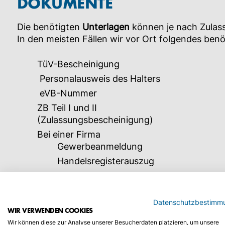
DOKUMENTE
Die benötigten
Unterlagen
können je nach Zulassu
In den meisten Fällen wir vor Ort folgendes benö
TüV-Bescheinigung
Personalausweis des Halters
eVB-Nummer
ZB Teil I und II
(Zulassungsbescheinigung)
Bei einer Firma
Gewerbeanmeldung
Handelsregisterauszug
Vollmacht
Personalausweiskopie des Unterschrift
Datenschutzbestimm
WIR VERWENDEN COOKIES
KENNZEICHEN IST BESCHÄD
Wir können diese zur Analyse unserer Besucherdaten platzieren, um unsere