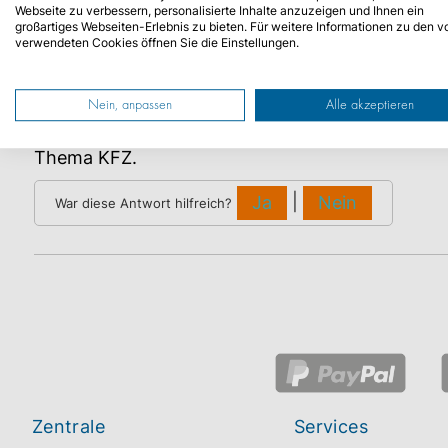
Webseite zu verbessern, personalisierte Inhalte anzuzeigen und Ihnen ein
großartiges Webseiten-Erlebnis zu bieten. Für weitere Informationen zu den v
Wenn Ihr Kennzeichen
beschädigt
oder nicht me
verwendeten Cookies öffnen Sie die Einstellungen.
Hier können Sie das Kennzeichen wechseln und 
nutzen.
Nein, anpassen
Alle akzeptieren
Unser Tipp
: Melden Sie sich
hier
zu unserem
New
Thema KFZ.
|
Ja
Nein
War diese Antwort hilfreich?
Zentrale
Services