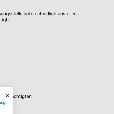
ngsstelle unterschiedlich ausfallen.
tigt:
enberechtigten
ungen
IGT