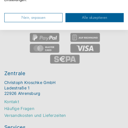
Zulassung
KFZ-Kennzeichen
Nein, anpassen
Alle akzeptieren
Überführung auf Fremd- & Eigenachse
Zentrale
Christoph Kroschke GmbH
Ladestraße 1
22926 Ahrensburg
Kontakt
Häufige Fragen
Versandkosten und Lieferzeiten
Services